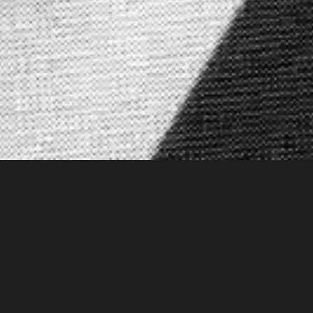
Von Frequenzbesitzern und
Frequenzbesetzern
Über emanzipatorischen