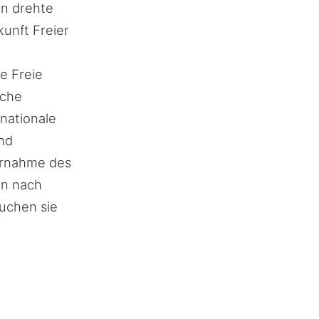
en drehte
kunft Freier
e Freie
sche
rnationale
und
bernahme des
en nach
suchen sie