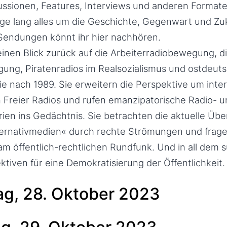
kus­sionen, Features, Interviews und ande­ren Format
ge lang alles um die Geschichte, Gegen­wart und Zu
 Sendungen könnt ihr hier nachhören.
inen Blick zurück auf die Arbeiterradio­bewegung, di
gung, Piratenradios im Realsozialismus und ostdeut
ie nach 1989. Sie erweitern die Perspektive um inte
 Freier Radios und rufen emanzipatorische Radio­- 
ien ins Gedächtnis. Sie betrachten die aktuelle Ü
lternativmedien« durch rechte Strömungen und frag
k am öffentlich­-rechtlichen Rundfunk. Und in all dem 
tiven für eine Demokrati­sierung der Öffentlichkeit.
g, 28. Oktober 2023