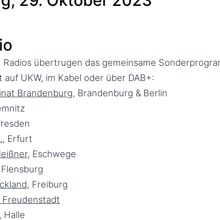
g, 29. Oktober 2023
io
n Radios übertrugen das gemeinsame Sonderprogra
 auf UKW, im Kabel oder über DAB+:
nat Brandenburg
, Brandenburg & Berlin
emnitz
Dresden
.
, Erfurt
eißner
, Eschwege
, Flensburg
ckland
, Freiburg
o Freudenstadt
, Halle