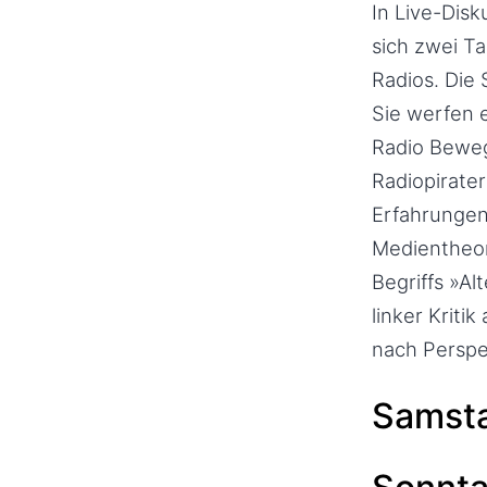
In Live-­Dis
sich zwei Ta
Radios. Die
Sie werfen e
Radio ­Bewe
Radiopirater
Erfahrungen
Medientheor
Begriffs »A
linker Kriti
nach Perspek
Samsta