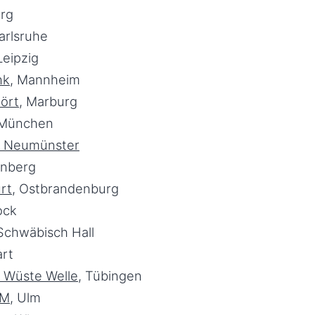
rg
Karlsruhe
Leipzig
n
k
, Mannheim
ört
, Marburg
 München
o Neumünster
rnberg
rt
, Ostbrandenburg
tock
 Schwäbisch Hall
art
o Wüste Welle
, Tübingen
FM
, Ulm