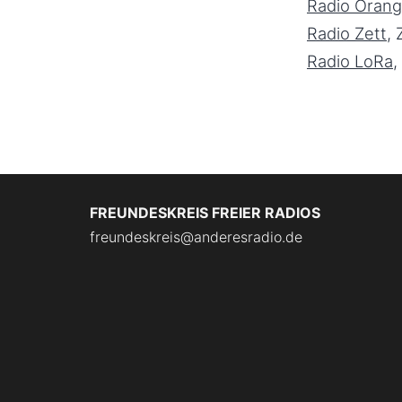
Radio Oran
Radio Zett
, 
Radio LoRa
,
FREUNDESKREIS FREIER RADIOS
freundeskreis@anderesradio.de