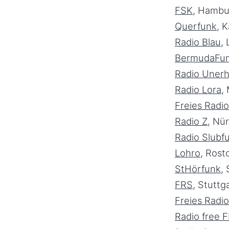
FSK
, Hambu
Querfunk
, 
Radio Blau
, 
BermudaFu
Radio Unerh
Radio Lora
,
Freies Radi
Radio Z
, Nü
Radio Slubfu
Lohro
, Ros
StHörfunk
,
FRS
, Stuttg
Freies Radi
Radio free 