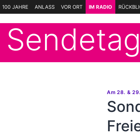
Zum
100 JAHRE
ANLASS
VOR ORT
IM RADIO
RÜCKBL
Inhalt
springen
Sendeta
Am 28. & 29
Son
Frei