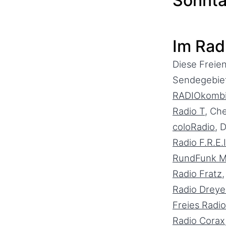
Sonnta
Im Rad
Diese Freie
Sendegebiet
RADIOkombi
Radio T
, Ch
coloRadio
, 
Radio F.R.E.I
RundFunk M
Radio Fratz
Radio Dreye
Freies Radi
Radio Corax